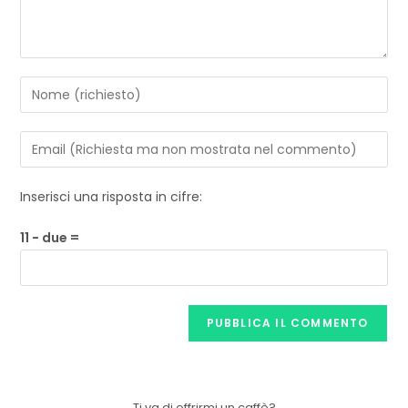
Inserisci una risposta in cifre:
11 − due =
Ti va di offrirmi un caffè?