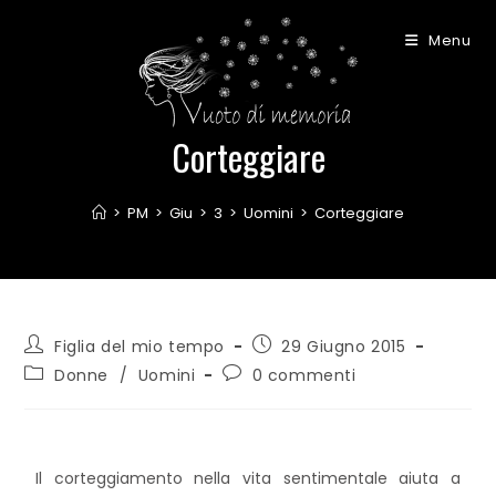
Menu
Corteggiare
>
PM
>
Giu
>
3
>
Uomini
>
Corteggiare
Figlia del mio tempo
29 Giugno 2015
Donne
/
Uomini
0 commenti
Il corteggiamento nella vita sentimentale aiuta a