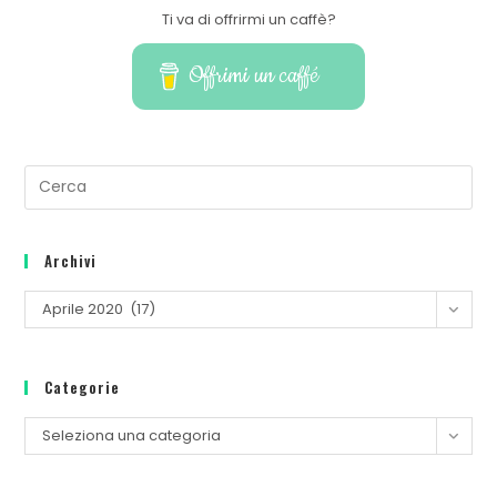
Ti va di offrirmi un caffè?
Offrimi un caffé
Pre
Es
to
Archivi
clo
th
Archivi
Aprile 2020 (17)
se
pan
Categorie
Categorie
Seleziona una categoria