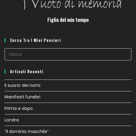
Figlia del mio tempo
Cerca Tra I Miei Pensieri
Pr
E
to
Articoli Recenti
cl
th
Il suono dei nomi
se
Manifesti funebri
pa
Prima e dopo
Londra
“Il dominio maschile”