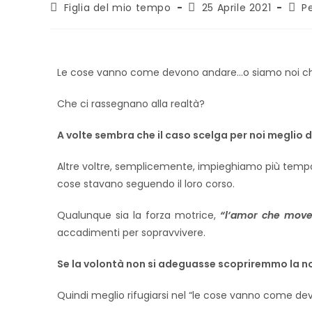
Figlia del mio tempo
25 Aprile 2021
Pe
Le cose vanno come devono andare…o siamo noi che
Che ci rassegnano alla realtà?
A volte sembra che il caso scelga per noi meglio di
Altre voltre, semplicemente, impieghiamo più temp
cose stavano seguendo il loro corso.
Qualunque sia la forza motrice,
“l
‘
amor che move il
accadimenti per sopravvivere.
Se la volontà non si adeguasse scopriremmo la no
Quindi meglio rifugiarsi nel “le cose vanno come de