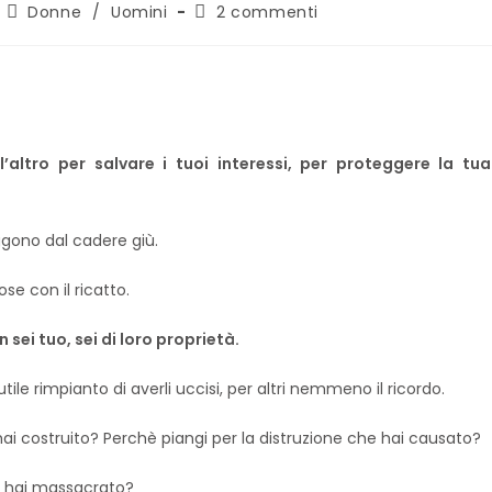
Donne
/
Uomini
2 commenti
l’altro per salvare i tuoi interessi, per proteggere la tua
eggono dal cadere giù.
ose con il ricatto.
n sei tuo, sei di loro proprietà.
nutile rimpianto di averli uccisi, per altri nemmeno il ricordo.
hai costruito? Perchè piangi per la distruzione che hai causato?
hi hai massacrato?