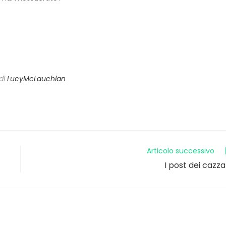
di
LucyMcLauchlan
Articolo successivo
I post dei cazza