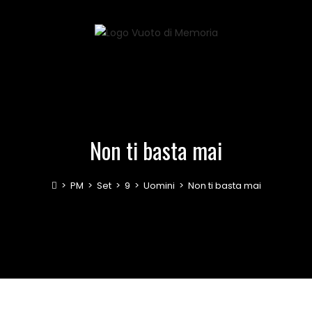
Non ti basta mai
>
PM
>
Set
>
9
>
Uomini
>
Non ti basta mai