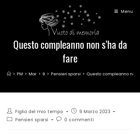
Menu
Questo compleanno non s’ha da
fare
>
PM
>
Mar
>
9
>
Pensieri sparsi
>
Questo compleanno non s
Figlia del mio tempo
9 Marzo 2023
Pensieri sparsi
0 commenti