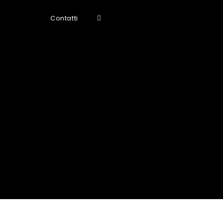
Contatti
Attiva/disattiva
la
ricerca
sul
sito
web