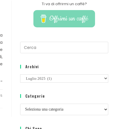
Ti va di offrirmi un caffè?
Offrimi un caffé
a.
ra
ha
Press
te
Escape
i,
to
re
Archivi
close
the
Archivi
search
 -
panel.
Categorie
25
Categorie
Chi Sono