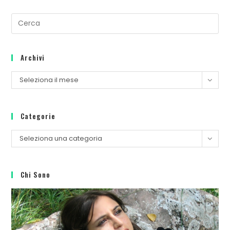
Pre
Es
to
Archivi
clo
th
Archivi
Seleziona il mese
se
pan
Categorie
Categorie
Seleziona una categoria
Chi Sono