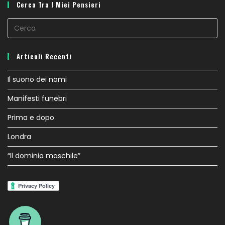
Cerca Tra I Miei Pensieri
Pr
E
to
Articoli Recenti
cl
th
Il suono dei nomi
se
Manifesti funebri
pa
Prima e dopo
Londra
“Il dominio maschile”