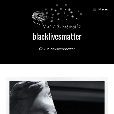
Salta
al
Menu
contenuto
blacklivesmatter
>
blacklivesmatter