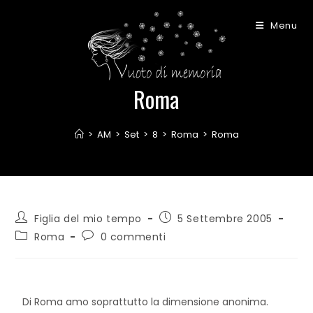
Menu
Roma
>
AM
>
Set
>
8
>
Roma
>
Roma
Figlia del mio tempo
5 Settembre 2005
Roma
0 commenti
Di Roma amo soprattutto la dimensione anonima.