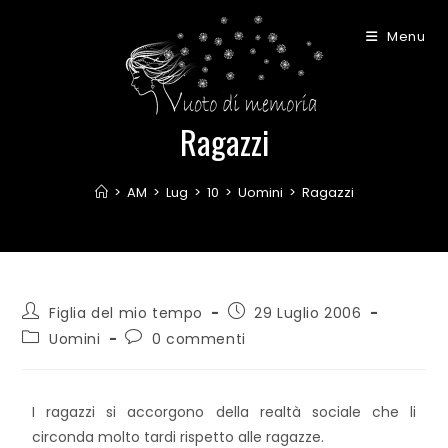
Menu
Ragazzi
>
AM
>
Lug
>
10
>
Uomini
>
Ragazzi
Figlia del mio tempo
29 Luglio 2006
Uomini
0 commenti
I ragazzi si accorgono della realtà sociale che li
circonda molto tardi rispetto alle ragazze.