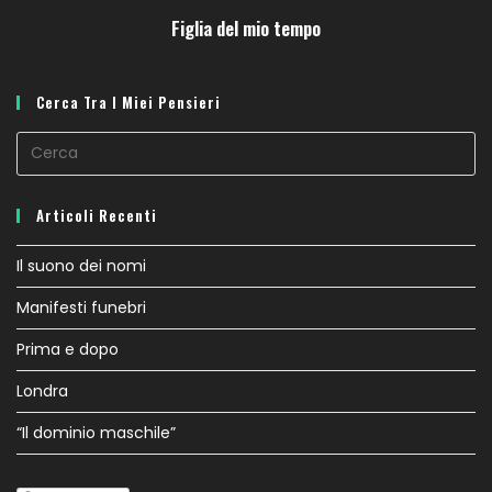
Figlia del mio tempo
Cerca Tra I Miei Pensieri
Pr
E
to
Articoli Recenti
cl
th
Il suono dei nomi
se
Manifesti funebri
pa
Prima e dopo
Londra
“Il dominio maschile”