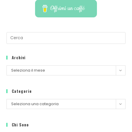
Offrimi un caffé
Pre
Es
to
Archivi
clo
th
Archivi
Seleziona il mese
se
pan
Categorie
Categorie
Seleziona una categoria
Chi Sono