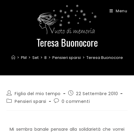
Menu
Teresa Buonocore
>
PM
>
Set
>
8
>
Pensieri sparsi
>
Teresa Buonocore
Figlia del mio tempo
22 Settembre 2010
Pensieri sparsi
0 commenti
Mi sembra banale pensare alla solidarietà che vorrei