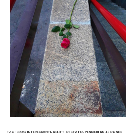
TAG
:
BLOG INTERESSANTI
,
DELITTI DI STATO
,
PENSIERI SULLE DONNE