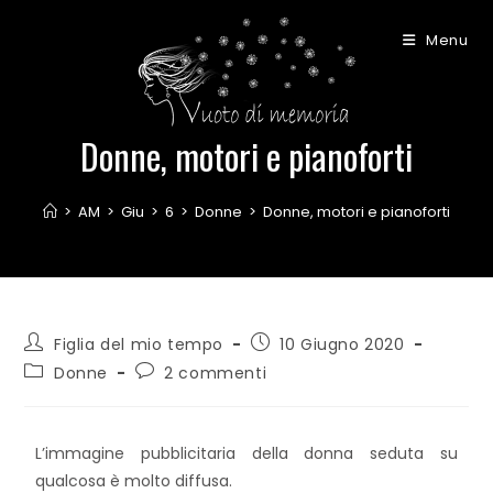
Menu
Donne, motori e pianoforti
>
AM
>
Giu
>
6
>
Donne
>
Donne, motori e pianoforti
Figlia del mio tempo
10 Giugno 2020
Donne
2 commenti
L’immagine pubblicitaria della donna seduta su
qualcosa è molto diffusa.