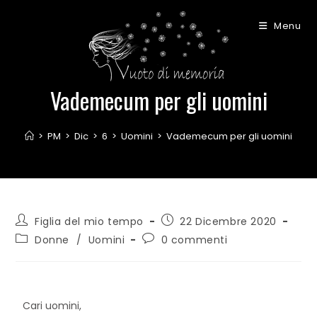
Menu
Vademecum per gli uomini
>
PM
>
Dic
>
6
>
Uomini
>
Vademecum per gli uomini
Figlia del mio tempo
22 Dicembre 2020
Donne
/
Uomini
0 commenti
Cari uomini,