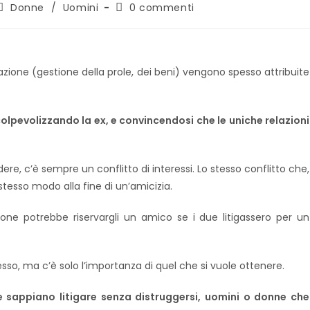
Donne
/
Uomini
0 commenti
lazione (gestione della prole, dei beni) vengono spesso attribuite
 colpevolizzando la ex, e convincendosi che le uniche relazioni
ndere, c’è sempre un conflitto di interessi. Lo stesso conflitto che,
stesso modo alla fine di un’amicizia.
ne potrebbe riservargli un amico se i due litigassero per un
esso, ma c’è solo l’importanza di quel che si vuole ottenere.
e sappiano litigare senza distruggersi, uomini o donne che