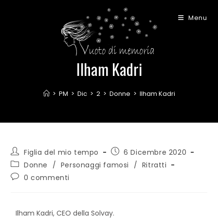
Menu
Ilham Kadri
>
PM
>
Dic
>
2
>
Donne
>
Ilham Kadri
Figlia del mio tempo
6 Dicembre 2020
Donne
/
Personaggi famosi
/
Ritratti
0 commenti
Ilham Kadri, CEO della Solvay.