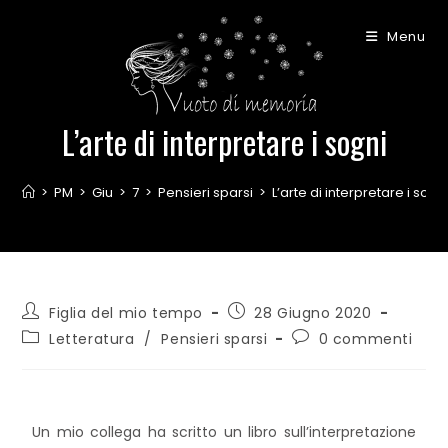
Menu
L’arte di interpretare i sogni
>
PM
>
Giu
>
7
>
Pensieri sparsi
>
L’arte di interpretare i sogn
Figlia del mio tempo
28 Giugno 2020
Letteratura
/
Pensieri sparsi
0 commenti
Un mio collega ha scritto un libro sull’interpretazione