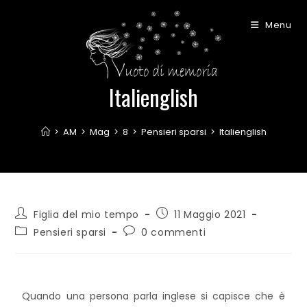
Menu
Italienglish
>
AM
>
Mag
>
8
>
Pensieri sparsi
>
Italienglish
Figlia del mio tempo
11 Maggio 2021
Pensieri sparsi
0 commenti
Quando una persona parla inglese si capisce che è