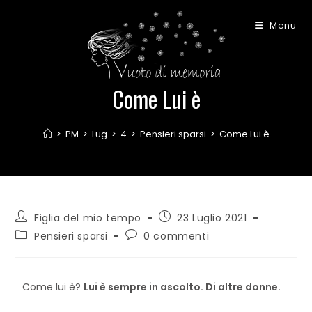
Menu
Come Lui è
>
PM
>
Lug
>
4
>
Pensieri sparsi
>
Come Lui è
Figlia del mio tempo
23 Luglio 2021
Pensieri sparsi
0 commenti
Come lui è?
Lui è sempre in ascolto. Di altre donne.