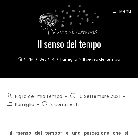
Menu
Il senso del tempo
>
PM
>
Set
>
4
>
Famiglia
>
Il senso del tempo
Figlia del mio tempo
10 Settembre 2021
Famiglia
2 commenti
Il “senso del tempo” è una percezione che si