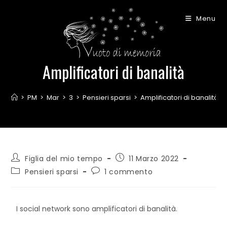
Menu
Amplificatori di banalità
>
PM
>
Mar
>
3
>
Pensieri sparsi
>
Amplificatori di banalità
Figlia del mio tempo
11 Marzo 2022
Pensieri sparsi
1 commento
I social network sono amplificatori di banalità.