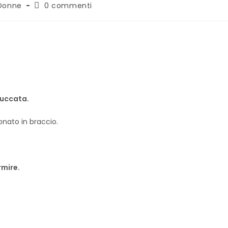
Donne
0 commenti
ruccata.
eonato in braccio.
rmire.