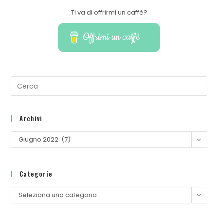
Ti va di offrirmi un caffè?
Offrimi un caffé
Pre
Es
to
Archivi
clo
th
Archivi
Giugno 2022 (7)
se
pan
Categorie
Categorie
Seleziona una categoria