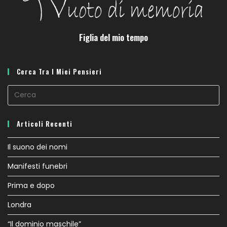
Figlia del mio tempo
Cerca Tra I Miei Pensieri
Pr
E
to
Articoli Recenti
cl
th
Il suono dei nomi
se
Manifesti funebri
pa
Prima e dopo
Londra
“Il dominio maschile”