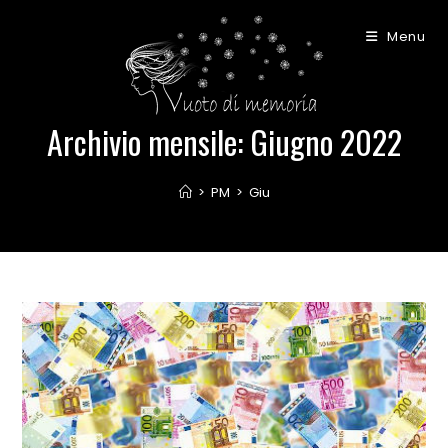
Salta
al
Menu
contenuto
Archivio mensile: Giugno 2022
>
PM
>
Giu