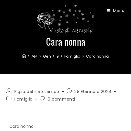
Menu
Cara nonna
>
AM
>
Gen
>
9
>
Famiglia
>
Cara nonna
Figlia del mio tempo
28 Gennaio 2024
Famiglia
0 commenti
Cara nonna,