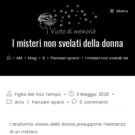
Menu
I misteri non svelati della donna
>
AM
>
Mag
>
8
>
Pensieri sparsi
>
I misteri non svelati dell
Figlia del mio tempo
3 Maggio 2020
Arte
/
Pensieri sparsi
0 commenti
L’anatomia stessa della donna presuppone l’esistenza
di un mistero.