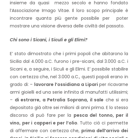
insieme da quasi mezzo secolo e hanno fondato
l’Associazione Imago Vitae. Il loro scopo principale è
incontrare quanta più gente possibile per poter
mostrare una visione diversa delle civiltà del passato.
Chi sono i Sicani, i Siculi e gli Elimi?
E’ stato dimostrato che i primi popoli che abitarono la
Sicilia dal 4.000 a.C. furono i pre-sicani, dal 3.000 a.C. i
Sicani e, a seguire, i Siculi e gli Elimi. E’ possibile stabilire
con certezza che, nel 3.000 a.C., questi popoli erano in
grado di: –
lavorare l’ossidiana
a Lipari
per ricavarne
armi gioielli ed una serie infinita di manufatti utilissimi;
–
di estrarre, a Petralia Soprana, il sale
che si era
depositato già oltre sei milioni di anni prima. E lo stesso
discorso di può fare per la
pesca del tonno, per il
vino, per i capperi e per l’olio
. Tutto ciò ci permette
di affermare con certezza che,
prima dell’arrivo dei