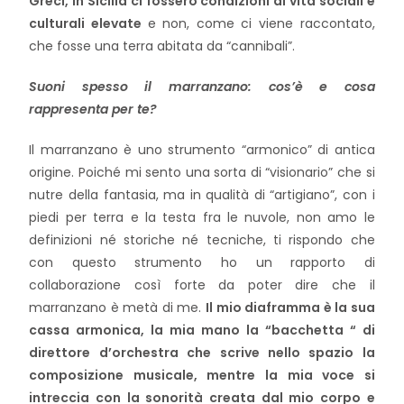
Greci, in Sicilia ci fossero condizioni di vita sociali e
culturali elevate
e non, come ci viene raccontato,
che fosse una terra abitata da “cannibali”.
Suoni spesso il marranzano: cos’è e cosa
rappresenta per te?
Il marranzano è uno strumento “armonico” di antica
origine. Poiché mi sento una sorta di “visionario” che si
nutre della fantasia, ma in qualità di “artigiano”, con i
piedi per terra e la testa fra le nuvole, non amo le
definizioni né storiche né tecniche, ti rispondo che
con questo strumento ho un rapporto di
collaborazione così forte da poter dire che il
marranzano è metà di me.
Il mio diaframma è la sua
cassa armonica, la mia mano la “bacchetta “ di
direttore d’orchestra che scrive nello spazio la
composizione musicale, mentre la mia voce si
intreccia con la sonorità creata dal mio corpo e