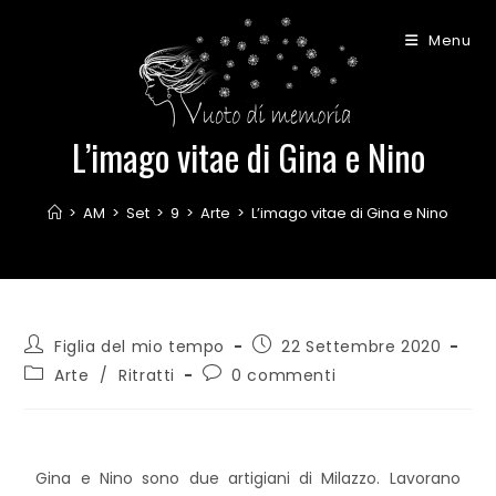
Menu
L’imago vitae di Gina e Nino
>
AM
>
Set
>
9
>
Arte
>
L’imago vitae di Gina e Nino
Figlia del mio tempo
22 Settembre 2020
Arte
/
Ritratti
0 commenti
Gina e Nino sono due artigiani di Milazzo. Lavorano