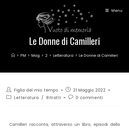
Menu
Le Donne di Camilleri
>
PM
>
Mag
>
2
>
Letteratura
>
Le Donne di Camilleri
Figlia del mio tempo
21 Maggio 2022
Letteratura
/
Ritratti
0 commenti
Camilleri racconta, attraverso un libro, episodi della