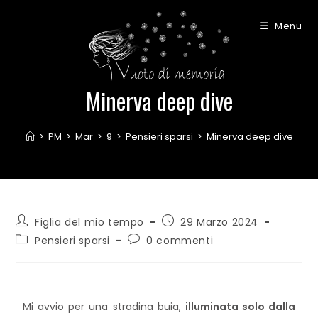
Menu
Minerva deep dive
>
PM
>
Mar
>
9
>
Pensieri sparsi
>
Minerva deep dive
Figlia del mio tempo
29 Marzo 2024
Pensieri sparsi
0 commenti
Mi avvio per una stradina buia,
illuminata solo dalla