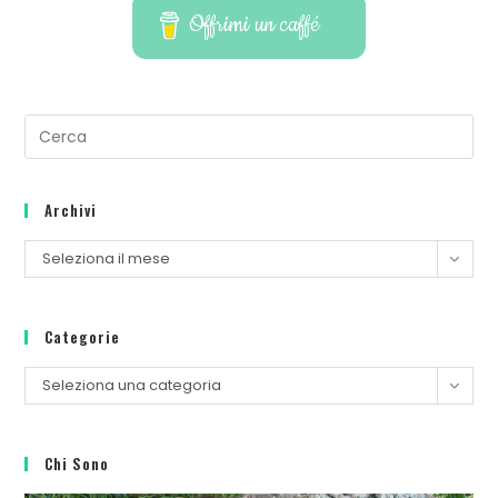
Offrimi un caffé
Pre
Es
to
Archivi
clo
th
Archivi
Seleziona il mese
se
pan
Categorie
Categorie
Seleziona una categoria
Chi Sono