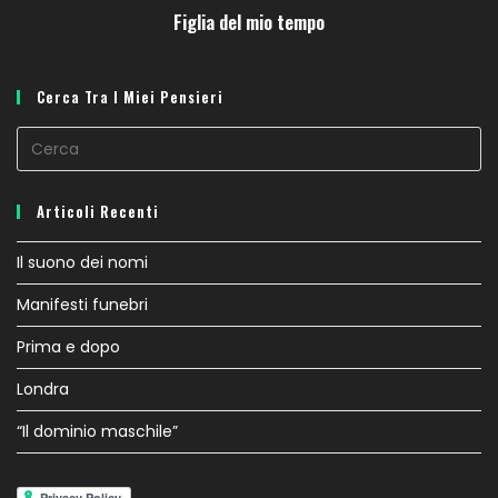
Figlia del mio tempo
Cerca Tra I Miei Pensieri
Pr
E
to
Articoli Recenti
cl
th
Il suono dei nomi
se
Manifesti funebri
pa
Prima e dopo
Londra
“Il dominio maschile”