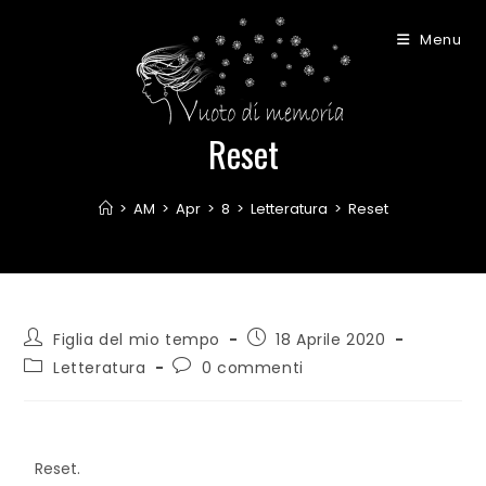
Menu
Reset
>
AM
>
Apr
>
8
>
Letteratura
>
Reset
Figlia del mio tempo
18 Aprile 2020
Letteratura
0 commenti
Reset.