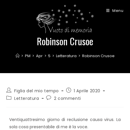
Menu
Robinson Crusoe
>
PM
>
Apr
>
5
>
Letteratura
>
Robinson Crusoe
Figlia del mio tempo
1 Aprile 2020
Letteratura
2 commenti
Ventiquattresimo giorno di reclusione causa virus. La
sola cosa presentabile di me è la voce.