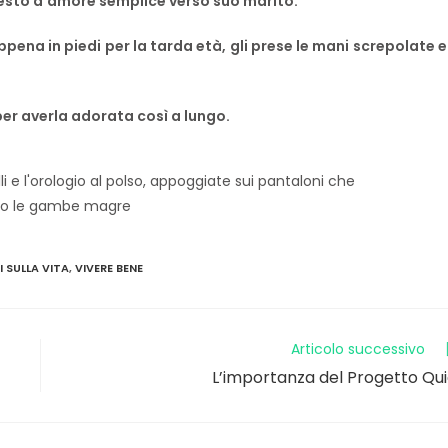
n gesto d’amore semplice verso suo marito.
na in piedi per la tarda età, gli prese le mani screpolate e
 per averla adorata così a lungo.
I SULLA VITA
,
VIVERE BENE
Articolo successivo
L’importanza del Progetto Qu