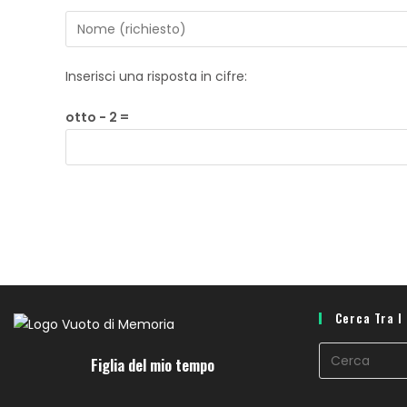
Inserisci una risposta in cifre:
otto − 2 =
Cerca Tra I
Figlia del mio tempo