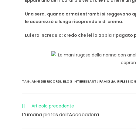
Eppure uno dei ricordi più vividi che ho di lei è u
Una sera, quando ormai entrambi si reggevano appe
le accarezzò a lungo ricoprendole di crema.
Lui era incredulo: credo che lei lo abbia ripagato
TAG
:
ANNI DEI RICORDI
,
BLOG INTERESSANTI
,
FAMIGLIA
,
RIFLESSION
Articolo precedente
L’umana pietas dell’Accabadora