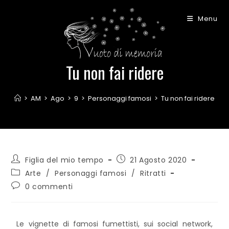
Menu
Tu non fai ridere
>
AM
>
Ago
>
9
>
Personaggi famosi
>
Tu non fai ridere
Figlia del mio tempo
21 Agosto 2020
Arte
/
Personaggi famosi
/
Ritratti
0 commenti
Le vignette di famosi fumettisti, sui social network,