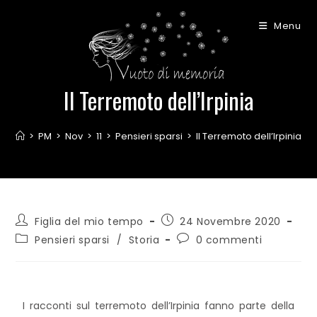
Menu
Il Terremoto dell’Irpinia
>
PM
>
Nov
>
11
>
Pensieri sparsi
>
Il Terremoto dell’Irpinia
Figlia del mio tempo
24 Novembre 2020
Pensieri sparsi
/
Storia
0 commenti
I racconti sul terremoto dell’Irpinia fanno parte della