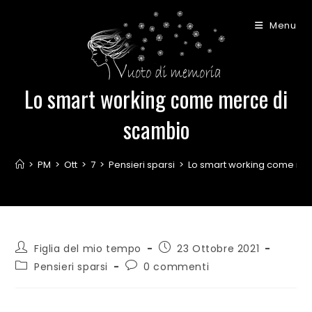
Menu
Lo smart working come merce di
scambio
>
PM
>
Ott
>
7
>
Pensieri sparsi
>
Lo smart working come me
Figlia del mio tempo
23 Ottobre 2021
Pensieri sparsi
0 commenti