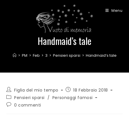
Menu
Handmaid’s tale
>
PM
>
Feb
>
3
>
Pensieri sparsi
>
Handmaid’s tale
Figlia del mio tempo
18 Febbraio 2018
Pensieri sparsi
/
Personaggi famosi
0 commenti