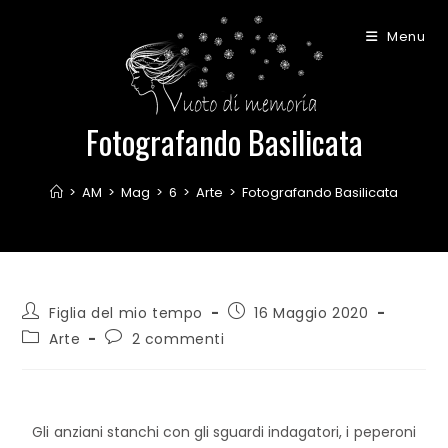
Menu
Fotografando Basilicata
>
AM
>
Mag
>
6
>
Arte
>
Fotografando Basilicata
Figlia del mio tempo
16 Maggio 2020
Arte
2 commenti
Gli anziani stanchi con gli sguardi indagatori, i peperoni