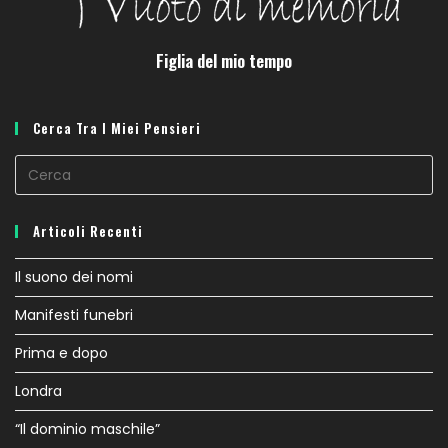
Figlia del mio tempo
Cerca Tra I Miei Pensieri
Pr
E
to
Articoli Recenti
cl
th
Il suono dei nomi
se
Manifesti funebri
pa
Prima e dopo
Londra
“Il dominio maschile”