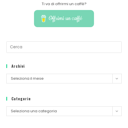
Ti va di offrirmi un caffè?
Offrimi un caffé
Pre
Es
to
Archivi
clo
th
Archivi
Seleziona il mese
se
pan
Categorie
Categorie
Seleziona una categoria